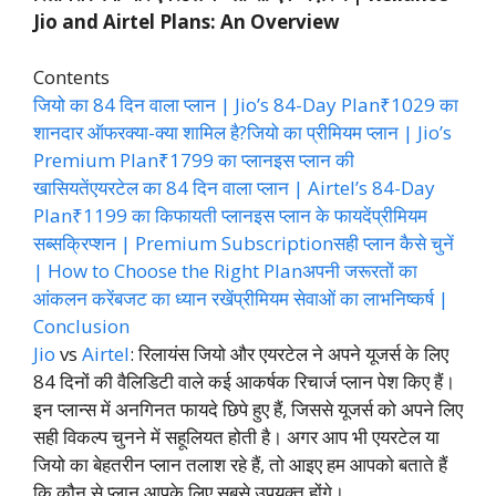
Jio and Airtel Plans: An Overview
Contents
जियो का 84 दिन वाला प्लान | Jio’s 84-Day Plan
₹1029 का
शानदार ऑफर
क्या-क्या शामिल है?
जियो का प्रीमियम प्लान | Jio’s
Premium Plan
₹1799 का प्लान
इस प्लान की
खासियतें
एयरटेल का 84 दिन वाला प्लान | Airtel’s 84-Day
Plan
₹1199 का किफायती प्लान
इस प्लान के फायदें
प्रीमियम
सब्सक्रिप्शन | Premium Subscription
सही प्लान कैसे चुनें
| How to Choose the Right Plan
अपनी जरूरतों का
आंकलन करें
बजट का ध्यान रखें
प्रीमियम सेवाओं का लाभ
निष्कर्ष |
Conclusion
Jio
vs
Airtel
: रिलायंस जियो और एयरटेल ने अपने यूजर्स के लिए
84 दिनों की वैलिडिटी वाले कई आकर्षक रिचार्ज प्लान पेश किए हैं।
इन प्लान्स में अनगिनत फायदे छिपे हुए हैं, जिससे यूजर्स को अपने लिए
सही विकल्प चुनने में सहूलियत होती है। अगर आप भी एयरटेल या
जियो का बेहतरीन प्लान तलाश रहे हैं, तो आइए हम आपको बताते हैं
कि कौन से प्लान आपके लिए सबसे उपयुक्त होंगे।